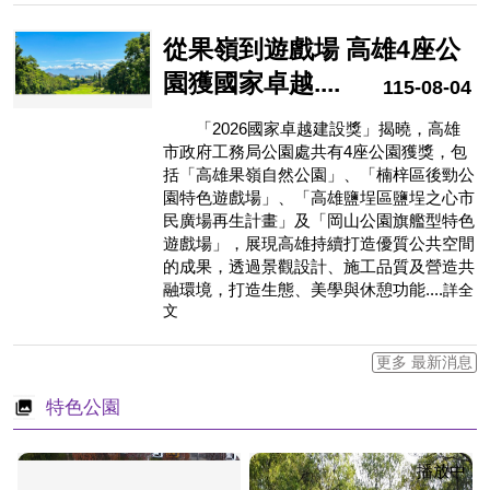
從果嶺到遊戲場 高雄4座公
園獲國家卓越....
115-08-04
「2026國家卓越建設獎」揭曉，高雄
市政府工務局公園處共有4座公園獲獎，包
括「高雄果嶺自然公園」、「楠梓區後勁公
園特色遊戲場」、「高雄鹽埕區鹽埕之心市
民廣場再生計畫」及「岡山公園旗艦型特色
遊戲場」，展現高雄持續打造優質公共空間
的成果，透過景觀設計、施工品質及營造共
融環境，打造生態、美學與休憩功能....
詳全
文
更多 最新消息
特色公園
播放中