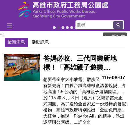
跳到主要內容區塊
搜
高雄果嶺自然公園
澄清湖風景區
洲仔濕地即時影像
茄萣濕地公園
洲仔濕地
中都濕地公園
尋
:::
目
播放中
前
最新消息
活動訊息
顯
示
爸媽必收、三代同樂新地
圖
片:
標！「高雄親子遊樂....
澄
清
115-08-07
想要帶全家大小放電、散步又
湖
有新去處！由舊台鐵高雄機廠溫馨蛻變、占
風
地高達 1.5 公頃的「高雄親子遊樂園區」，
景
於 115 年 8 月 8 日（週六）父親節當天正
區
式開園。為了送給全台家庭一份最棒的暑假
禮物，高雄市政府特別推出「全面免門票」
大紅包，展現「Play for All」的精神，熱烈
邀請阿公阿嬤、....
詳全文