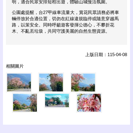
明，適合民眾安排短程出遊，體驗山城慢活氛圍。
公園處提醒，台27甲線車流量大，賞花民眾請務必將車
輛停放於合適位置，切勿在紅線違規臨停或隨意穿越馬
路，以策安全。同時呼籲遊客發揮公德心，不攀折花
木、不亂丟垃圾，共同守護美麗的自然生態資源。
上版日期：115-04-08
相關圖片