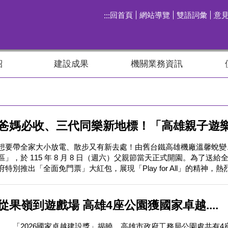
回首頁
網站導覽
雙語詞彙
意
:::
紹
建設成果
機關業務資訊
高雄果嶺自然公園
澄清湖風景區
洲仔濕地即時影像
茄萣濕地公園
洲仔濕地
中都濕地公園
爸媽必收、三代同樂新地標！「高雄親子遊樂..
想要帶全家大小放電、散步又有新去處！由舊台鐵高雄機廠溫馨蛻變、占
區」，於 115 年 8 月 8 日（週六）父親節當天正式開園。為了
府特別推出「全面免門票」大紅包，展現「Play for All」的精神，熱烈
從果嶺到遊戲場 高雄4座公園獲國家卓越....
「2026國家卓越建設獎」揭曉，高雄市政府工務局公園處共有4