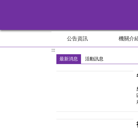
跳到主要內容區塊
公告資訊
機關介
:::
目
前
最新消息
活動訊息
顯
示
圖
片:
澄
清
湖
風
景
區