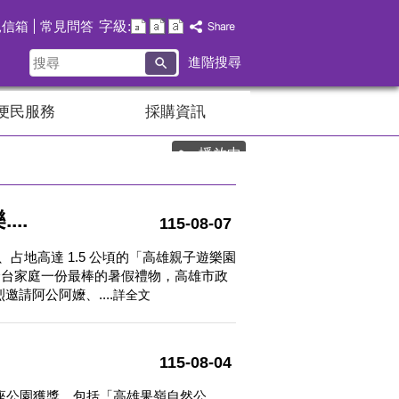
字級:
見信箱
常見問答
搜
進階搜尋
尋
便民服務
採購資訊
播放中
..
115-08-07
地高達 1.5 公頃的「高雄親子遊樂園
送給全台家庭一份最棒的暑假禮物，高雄市政
邀請阿公阿嬤、....
詳全文
115-08-04
座公園獲獎，包括「高雄果嶺自然公