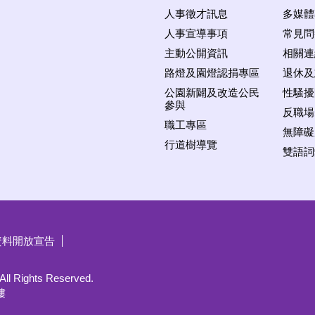
人事徵才訊息
多媒體
人事宣導事項
常見問
主動公開資訊
相關連
路燈及園燈認捐專區
退休及
公園新闢及改造公民
性騷擾
參與
反職場
職工專區
無障礙
行道樹導覽
雙語詞
資料開放宣告
ghts Reserved.
樓